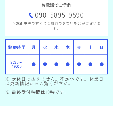
お電話でご予約
090-5895-9590
※施術中等ですぐにご対応できない場合がございま
す。
診療時間
月
火
水
木
金
土
日
9:30～
●
●
●
●
●
●
●
19:00