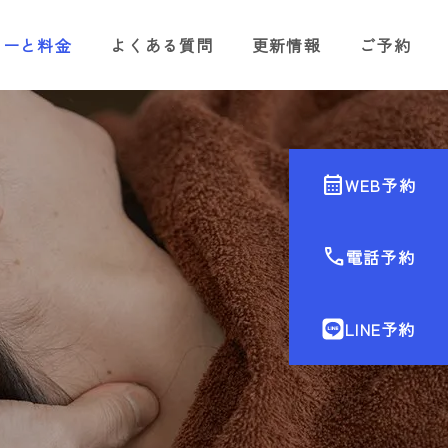
ューと料金
よくある質問
更新情報
ご予約
calendar_month
WEB予約
call
電話予約
LINE予約