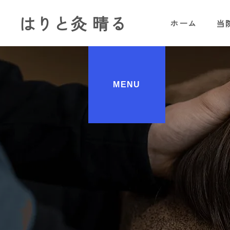
はりと灸 晴る
ホーム
当
MENU