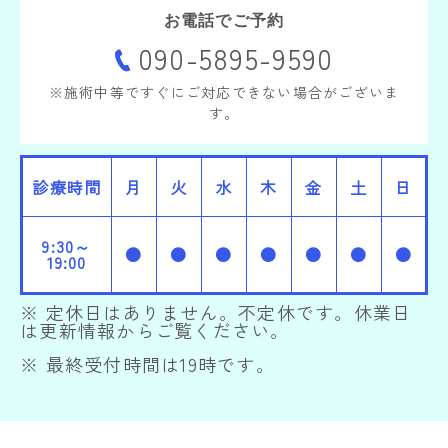
お電話でご予約
090-5895-9590
※施術中等ですぐにご対応できない場合がございま
す。
診療時間
月
火
水
木
金
土
日
9:30～
●
●
●
●
●
●
●
19:00