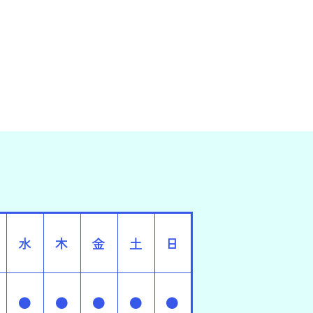
水
木
金
土
日
●
●
●
●
●