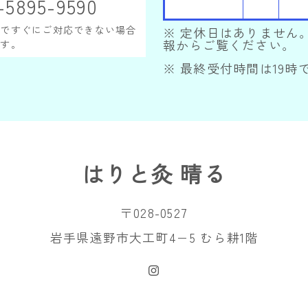
-5895-9590
等ですぐにご対応できない場合
ます。
はりと灸 晴る
〒028-0527
岩手県遠野市大工町4−5 むら耕1階