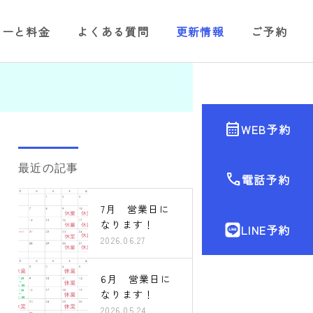
ューと料金
よくある質問
更新情報
ご予約
calendar_month
WEB予約
最近の記事
call
電話予約
7月 営業日に
なります！
LINE予約
2026.06.27
6月 営業日に
なります！
2026.05.24